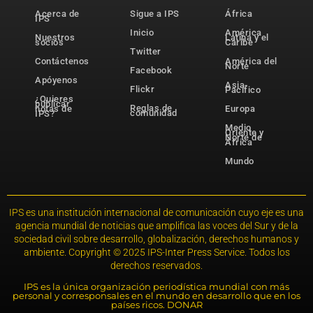
Acerca de
Sigue a IPS
África
IPS
Inicio
América
Nuestros
Latina y el
socios
Caribe
Twitter
Contáctenos
América del
Norte
Facebook
Apóyenos
Asia-
Flickr
Pacífico
¿Quieres
publicar
Reglas de
notas de
Europa
comunidad
IPS?
Medio
Oriente y
Norte de
África
Mundo
IPS es una institución internacional de comunicación cuyo eje es una
agencia mundial de noticias que amplifica las voces del Sur y de la
sociedad civil sobre desarrollo, globalización, derechos humanos y
ambiente. Copyright © 2025 IPS-Inter Press Service. Todos los
derechos reservados.
IPS es la única organización periodística mundial con más
personal y corresponsales en el mundo en desarrollo que en los
países ricos. DONAR