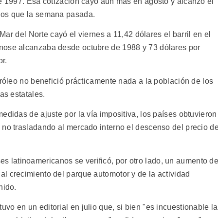
de 1997. Esa cotización cayó aun más en agosto y alcanzó el
nos que la semana pasada.
 Mar del Norte cayó el viernes a 11,42 dólares el barril en el
nose alcanzaba desde octubre de 1988 y 73 dólares por
or.
tróleo no benefició prácticamente nada a la población de los
as estatales.
edidas de ajuste por la vía impositiva, los países obtuvieron
 no trasladando al mercado interno el descenso del precio de
latinoamericanos se verificó, por otro lado, un aumento de
l crecimiento del parque automotor y de la actividad
nido.
o en un editorial en julio que, si bien "es incuestionable la