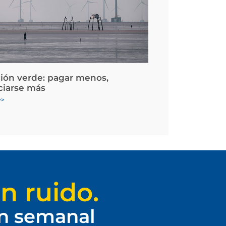
ción verde: pagar menos,
ciarse más
>>
n ruido.
ín semanal