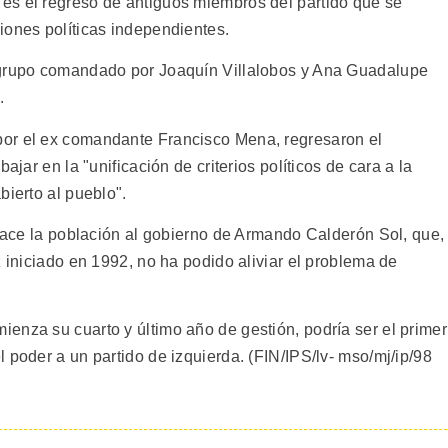
es el regreso de antiguos miembros del partido que se
iones políticas independientes.
 grupo comandado por Joaquín Villalobos y Ana Guadalupe
.
or el ex comandante Francisco Mena, regresaron el
ajar en la "unificación de criterios políticos de cara a la
bierto al pueblo".
 hace la población al gobierno de Armando Calderón Sol, que,
z iniciado en 1992, no ha podido aliviar el problema de
enza su cuarto y último año de gestión, podría ser el primer
 poder a un partido de izquierda. (FIN/IPS/lv- mso/mj/ip/98