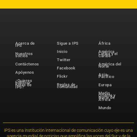
Acerca de
Sigue a IPS
África
IPS
Inicio
América
Nuestros
Latina y el
socios
Caribe
Twitter
Contáctenos
América del
Norte
Facebook
Apóyenos
Asia-
Flickr
Pacífico
¿Quieres
publicar
Reglas de
notas de
Europa
comunidad
IPS?
Medio
Oriente y
Norte de
África
Mundo
IPS es una institución internacional de comunicación cuyo eje es una
agencia mundial de noticias que amplifica las voces del Sur y de la