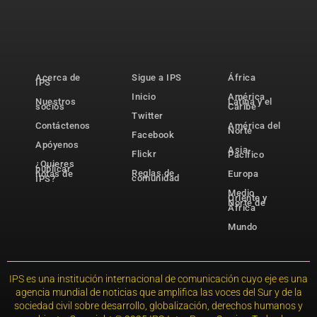
Acerca de
Sigue a IPS
África
IPS
Inicio
América
Nuestros
Latina y el
socios
Caribe
Twitter
Contáctenos
América del
Norte
Facebook
Apóyenos
Asia-
Flickr
Pacífico
¿Quieres
publicar
Reglas de
notas de
Europa
comunidad
IPS?
Medio
Oriente y
Norte de
África
Mundo
IPS es una institución internacional de comunicación cuyo eje es una
agencia mundial de noticias que amplifica las voces del Sur y de la
sociedad civil sobre desarrollo, globalización, derechos humanos y