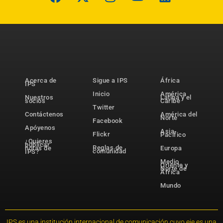
Acerca de
Sigue a IPS
África
IPS
Inicio
América
Nuestros
Latina y el
socios
Caribe
Twitter
Contáctenos
América del
Norte
Facebook
Apóyenos
Asia-
Flickr
Pacífico
¿Quieres
publicar
Reglas de
notas de
Europa
comunidad
IPS?
Medio
Oriente y
Norte de
África
Mundo
IPS es una institución internacional de comunicación cuyo eje es una