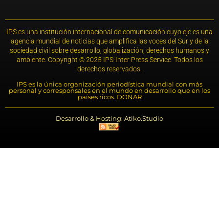
IPS es una institución internacional de comunicación cuyo eje es una
agencia mundial de noticias que amplifica las voces del Sur y de la
sociedad civil sobre desarrollo, globalización, derechos humanos y
ambiente. Copyright © 2025 IPS-Inter Press Service. Todos los
derechos reservados.
IPS es la única organización periodística mundial con más
personal y corresponsales en el mundo en desarrollo que en los
países ricos. DONAR
Desarrollo & Hosting: Atiko.Studio