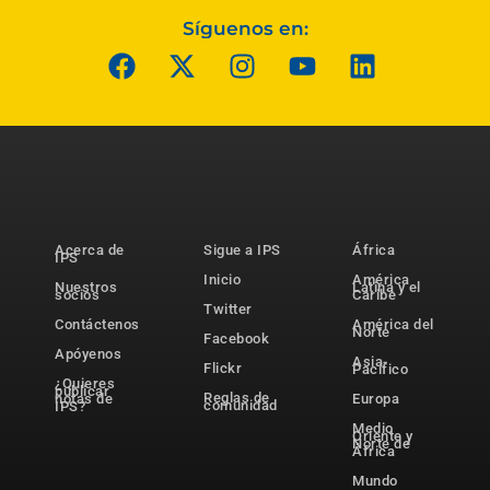
Síguenos en:
Acerca de
Sigue a IPS
África
IPS
Inicio
América
Nuestros
Latina y el
socios
Caribe
Twitter
Contáctenos
América del
Norte
Facebook
Apóyenos
Asia-
Flickr
Pacífico
¿Quieres
publicar
Reglas de
notas de
Europa
comunidad
IPS?
Medio
Oriente y
Norte de
África
Mundo