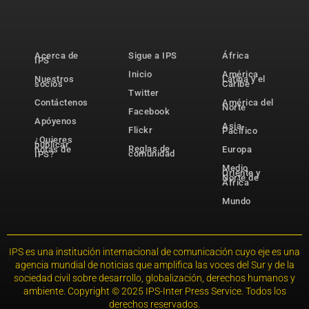
Acerca de
Sigue a IPS
África
IPS
Inicio
América
Nuestros
Latina y el
socios
Caribe
Twitter
Contáctenos
América del
Norte
Facebook
Apóyenos
Asia-
Flickr
Pacífico
¿Quieres
publicar
Reglas de
notas de
Europa
comunidad
IPS?
Medio
Oriente y
Norte de
África
Mundo
IPS es una institución internacional de comunicación cuyo eje es una
agencia mundial de noticias que amplifica las voces del Sur y de la
sociedad civil sobre desarrollo, globalización, derechos humanos y
ambiente. Copyright © 2025 IPS-Inter Press Service. Todos los
derechos reservados.