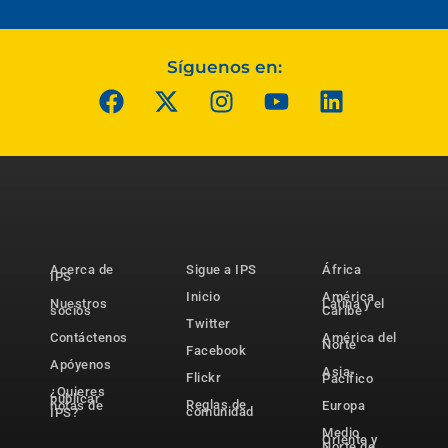
Síguenos en:
Acerca de
Sigue a IPS
África
IPS
Inicio
América
Nuestros
Latina y el
socios
Caribe
Twitter
Contáctenos
América del
Norte
Facebook
Apóyenos
Asia-
Flickr
Pacífico
¿Quieres
publicar
Reglas de
notas de
Europa
comunidad
IPS?
Medio
Oriente y
Norte de