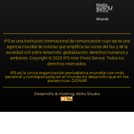
Medio
Oriente y
Norte de
África
Mundo
IPS es una institución internacional de comunicación cuyo eje es una
agencia mundial de noticias que amplifica las voces del Sur y de la
sociedad civil sobre desarrollo, globalización, derechos humanos y
ambiente. Copyright © 2025 IPS-Inter Press Service. Todos los
derechos reservados.
IPS es la única organización periodística mundial con más
personal y corresponsales en el mundo en desarrollo que en los
países ricos. DONAR
Desarrollo & Hosting: Atiko.Studio