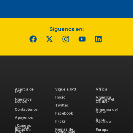
Síguenos en:
Acerca de
Sigue a IPS
África
IPS
Inicio
América
Nuestros
Latina y el
socios
Caribe
Twitter
Contáctenos
América del
Norte
Facebook
Apóyenos
Asia-
Flickr
Pacífico
¿Quieres
publicar
Reglas de
notas de
Europa
comunidad
IPS?