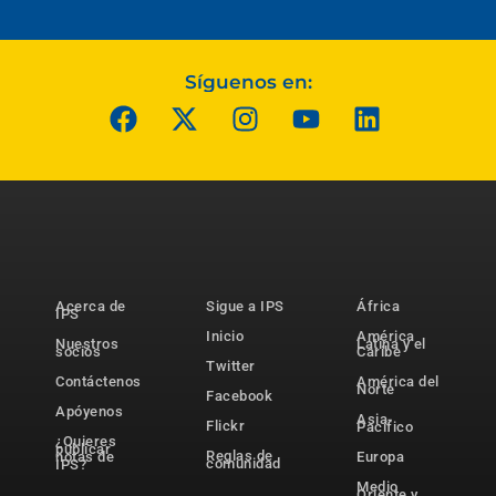
Síguenos en:
Acerca de
Sigue a IPS
África
IPS
Inicio
América
Nuestros
Latina y el
socios
Caribe
Twitter
Contáctenos
América del
Norte
Facebook
Apóyenos
Asia-
Flickr
Pacífico
¿Quieres
publicar
Reglas de
notas de
Europa
comunidad
IPS?
Medio
Oriente y