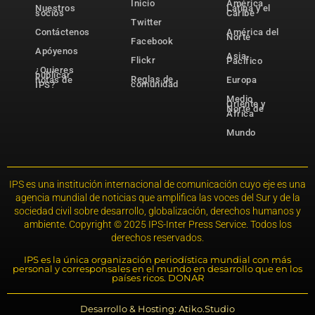
Inicio
América
Nuestros
Latina y el
socios
Caribe
Twitter
Contáctenos
América del
Norte
Facebook
Apóyenos
Asia-
Flickr
Pacífico
¿Quieres
publicar
Reglas de
notas de
Europa
comunidad
IPS?
Medio
Oriente y
Norte de
África
Mundo
IPS es una institución internacional de comunicación cuyo eje es una
agencia mundial de noticias que amplifica las voces del Sur y de la
sociedad civil sobre desarrollo, globalización, derechos humanos y
ambiente. Copyright © 2025 IPS-Inter Press Service. Todos los
derechos reservados.
IPS es la única organización periodística mundial con más
personal y corresponsales en el mundo en desarrollo que en los
países ricos. DONAR
Desarrollo & Hosting: Atiko.Studio