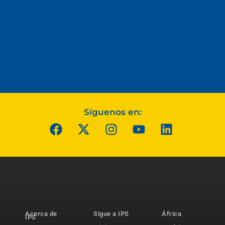
Síguenos en:
Acerca de
Sigue a IPS
África
IPS