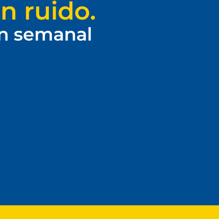
n ruido.
ín semanal