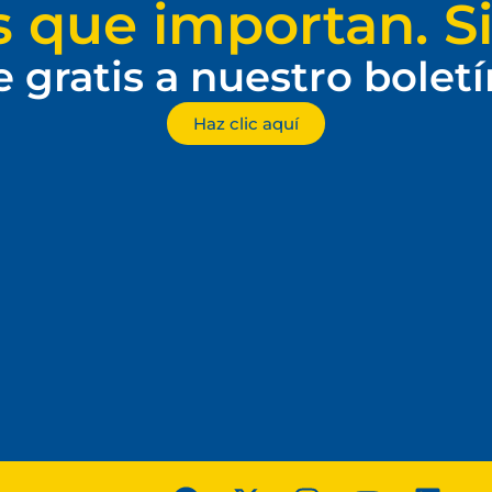
s que importan. Si
e gratis a nuestro bolet
Haz clic aquí