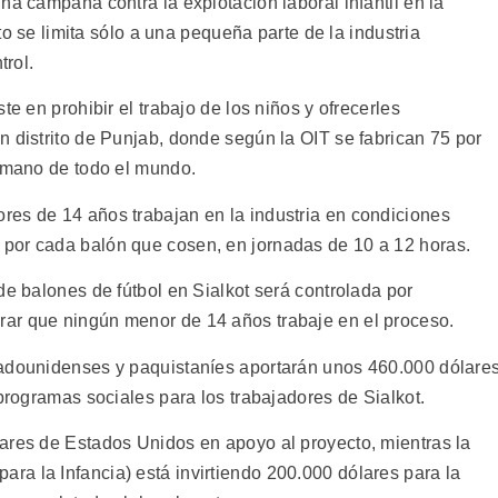
na campaña contra la explotación laboral infantil en la
cto se limita sólo a una pequeña parte de la industria
trol.
te en prohibir el trabajo de los niños y ofrecerles
n distrito de Punjab, donde según la OIT se fabrican 75 por
a mano de todo el mundo.
es de 14 años trabajan en la industria en condiciones
por cada balón que cosen, en jornadas de 10 a 12 horas.
de balones de fútbol en Sialkot será controlada por
ar que ningún menor de 14 años trabaje en el proceso.
tadounidenses y paquistaníes aportarán unos 460.000 dólare
 programas sociales para los trabajadores de Sialkot.
ares de Estados Unidos en apoyo al proyecto, mientras la
a la Infancia) está invirtiendo 200.000 dólares para la