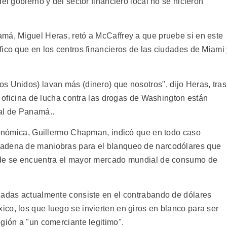
el gobierno y del sector financiero local no se hicieron
má, Miguel Heras, retó a McCaffrey a que pruebe si en este
fico que en los centros financieros de las ciudades de Miami
s Unidos) lavan más (dinero) que nosotros", dijo Heras, tras
la oficina de lucha contra las drogas de Washington están
nal de Panamá..
Económica, Guillermo Chapman, indicó que en todo caso
cadena de maniobras para el blanqueo de narcodólares que
nde se encuentra el mayor mercado mundial de consumo de
zadas actualmente consiste en el contrabando de dólares
co, los que luego se invierten en giros en blanco para ser
gión a "un comerciante legitimo".