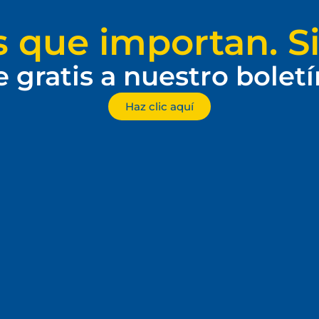
s que importan. Si
e gratis a nuestro bolet
Haz clic aquí