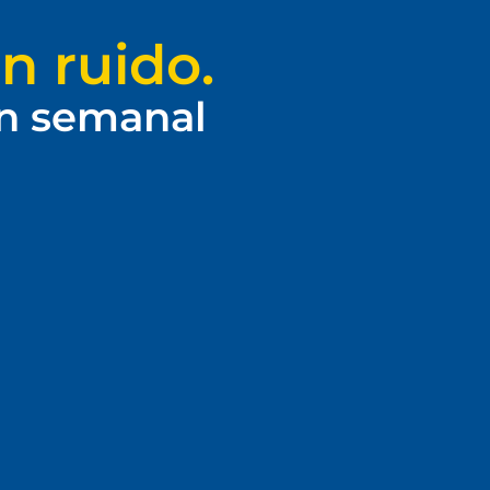
n ruido.
ín semanal