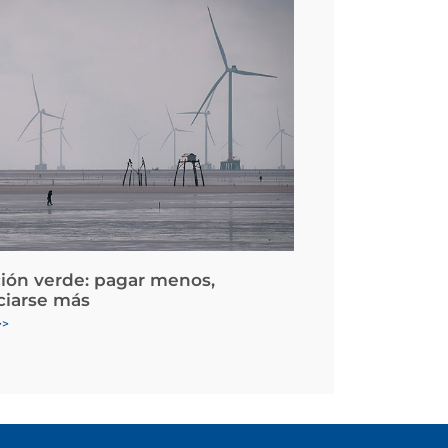
ción verde: pagar menos,
ciarse más
>>