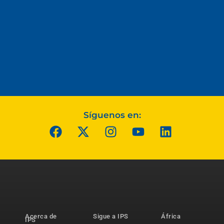
Síguenos en:
Acerca de
Sigue a IPS
África
IPS