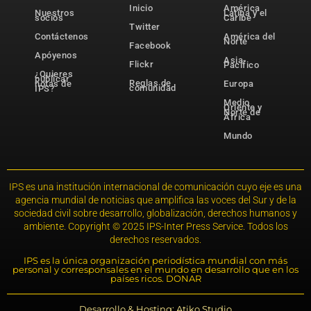
Inicio
América
Nuestros
Latina y el
socios
Caribe
Twitter
Contáctenos
América del
Norte
Facebook
Apóyenos
Asia-
Flickr
Pacífico
¿Quieres
publicar
Reglas de
notas de
Europa
comunidad
IPS?
Medio
Oriente y
Norte de
África
Mundo
IPS es una institución internacional de comunicación cuyo eje es una
agencia mundial de noticias que amplifica las voces del Sur y de la
sociedad civil sobre desarrollo, globalización, derechos humanos y
ambiente. Copyright © 2025 IPS-Inter Press Service. Todos los
derechos reservados.
IPS es la única organización periodística mundial con más
personal y corresponsales en el mundo en desarrollo que en los
países ricos. DONAR
Desarrollo & Hosting: Atiko.Studio