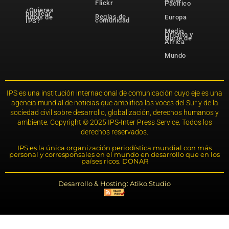
Flickr
Pacífico
¿Quieres
publicar
Reglas de
notas de
Europa
comunidad
IPS?
Medio
Oriente y
Norte de
África
Mundo
IPS es una institución internacional de comunicación cuyo eje es una
agencia mundial de noticias que amplifica las voces del Sur y de la
sociedad civil sobre desarrollo, globalización, derechos humanos y
ambiente. Copyright © 2025 IPS-Inter Press Service. Todos los
derechos reservados.
IPS es la única organización periodística mundial con más
personal y corresponsales en el mundo en desarrollo que en los
países ricos. DONAR
Desarrollo & Hosting: Atiko.Studio