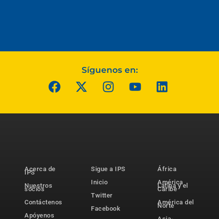
Síguenos en:
Acerca de
Sigue a IPS
África
IPS
Inicio
América
Nuestros
Latina y el
socios
Caribe
Twitter
Contáctenos
América del
Norte
Facebook
Apóyenos
Asia-