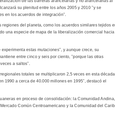
alización de las barreras arancelarias y no arancelarias al
lcanzará su plenitud entre los años 2005 y 2010 "y se
bles en los acuerdos de integración".
 regiones del planeta, como los acuerdos similares tejidos e
ando una especie de mapa de la liberalización comercial hacia
e experimenta estas mutaciones", y aunque crece, su
antiene entre cinco y seis por ciento, "porque las otras
veces a saltos".
arregionales totales se multiplicaron 2,5 veces en esta década
en 1990 a cerca de 40.000 millones en 1995", destacó el
aduaneras en proceso de consolidación: la Comunidad Andina
l Mercado Común Centroamericano y la Comunidad del Cari