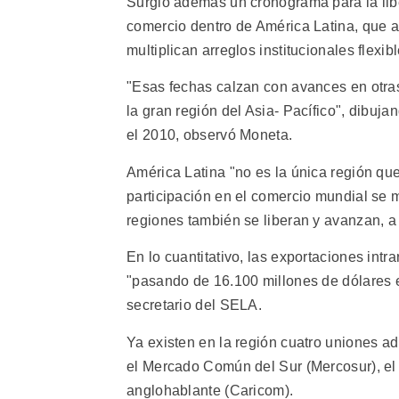
Surgió además un cronograma para la liber
comercio dentro de América Latina, que a
multiplican arreglos institucionales flexi
"Esas fechas calzan con avances en otras
la gran región del Asia- Pacífico", dibuj
el 2010, observó Moneta.
América Latina "no es la única región qu
participación en el comercio mundial se m
regiones también se liberan y avanzan, a 
En lo cuantitativo, las exportaciones intr
"pasando de 16.100 millones de dólares 
secretario del SELA.
Ya existen en la región cuatro uniones 
el Mercado Común del Sur (Mercosur), e
anglohablante (Caricom).