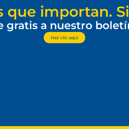
s que importan. Si
e gratis a nuestro bolet
Haz clic aquí