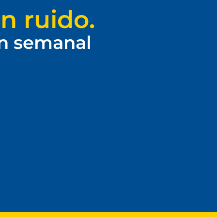
n ruido.
ín semanal