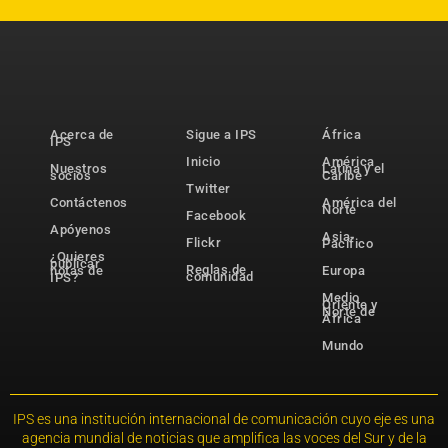
Acerca de
Sigue a IPS
África
IPS
Inicio
América
Nuestros
Latina y el
socios
Caribe
Twitter
Contáctenos
América del
Norte
Facebook
Apóyenos
Asia-
Flickr
Pacífico
¿Quieres
publicar
Reglas de
notas de
Europa
comunidad
IPS?
Medio
Oriente y
Norte de
África
Mundo
IPS es una institución internacional de comunicación cuyo eje es una
agencia mundial de noticias que amplifica las voces del Sur y de la