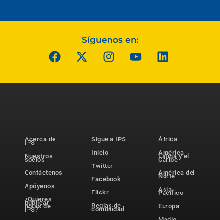
Síguenos en:
Acerca de
Sigue a IPS
África
IPS
Inicio
América
Nuestros
Latina y el
socios
Caribe
Twitter
Contáctenos
América del
Norte
Facebook
Apóyenos
Asia-
Flickr
Pacífico
¿Quieres
publicar
Reglas de
notas de
Europa
comunidad
IPS?
Medio