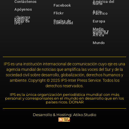
Contáctenos
América del
Norte
Facebook
Apóyenos
Asia-
Flickr
Pacífico
¿Quieres
publicar
Reglas de
notas de
Europa
comunidad
IPS?
Medio
Oriente y
Norte de
África
Mundo
IPS es una institución internacional de comunicación cuyo eje es una
agencia mundial de noticias que amplifica las voces del Sur y de la
sociedad civil sobre desarrollo, globalización, derechos humanos y
ambiente. Copyright © 2025 IPS-Inter Press Service. Todos los
derechos reservados.
IPS es la única organización periodística mundial con más
personal y corresponsales en el mundo en desarrollo que en los
países ricos. DONAR
Desarrollo & Hosting: Atiko.Studio