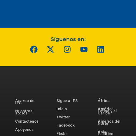
Síguenos en:
Acerca de
Sigue a IPS
África
IPS
Inicio
América
Nuestros
Latina y el
socios
Caribe
Twitter
Contáctenos
América del
Norte
Facebook
Apóyenos
Asia-
Flickr
Pacífico