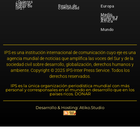
¿Quieres
publicar
Reglas de
notas de
Europa
comunidad
IPS?
Medio
Oriente y
Norte de
África
Mundo
IPS es una institución internacional de comunicación cuyo eje es una
agencia mundial de noticias que amplifica las voces del Sur y de la
sociedad civil sobre desarrollo, globalización, derechos humanos y
ambiente. Copyright © 2025 IPS-Inter Press Service. Todos los
derechos reservados.
IPS es la única organización periodística mundial con más
personal y corresponsales en el mundo en desarrollo que en los
países ricos. DONAR
Desarrollo & Hosting: Atiko.Studio