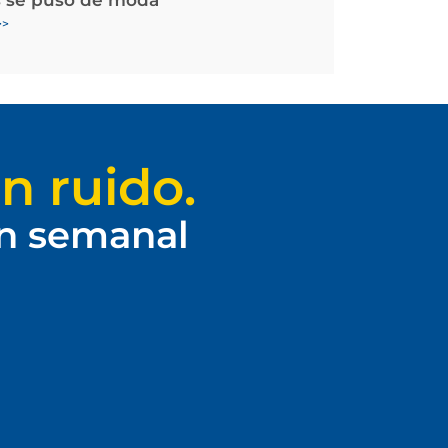
>>
n ruido.
ín semanal