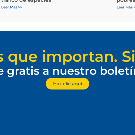
Leer Más >>
Leer Más 
s que importan. Si
e gratis a nuestro bolet
Haz clic aquí