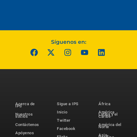
Síguenos en:
Acerca de
Sigue a IPS
África
IPS
Inicio
América
Nuestros
Latina y el
socios
Caribe
Twitter
Contáctenos
América del
Norte
Facebook
Apóyenos
Asia-
Flickr