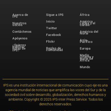
Acerca de
Sigue a IPS
África
IPS
Inicio
América
Nuestros
Latina y el
socios
Caribe
Twitter
Contáctenos
América del
Norte
Facebook
Apóyenos
Asia-
Flickr
Pacífico
¿Quieres
publicar
Reglas de
notas de
Europa
comunidad
IPS?
Medio
Oriente y
Norte de
África
Mundo
IPS es una institución internacional de comunicación cuyo eje es una
agencia mundial de noticias que amplifica las voces del Sur y de la
sociedad civil sobre desarrollo, globalización, derechos humanos y
ambiente. Copyright © 2025 IPS-Inter Press Service. Todos los
derechos reservados.