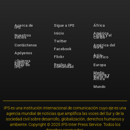
Acerca de
Sigue a IPS
África
IPS
Inicio
América
Nuestros
Latina y el
socios
Caribe
Twitter
Contáctenos
América del
Norte
Facebook
Apóyenos
Asia-
Flickr
Pacífico
¿Quieres
publicar
Reglas de
notas de
Europa
comunidad
IPS?
Medio
Oriente y
Norte de
África
Mundo
IPS es una institución internacional de comunicación cuyo eje es una
agencia mundial de noticias que amplifica las voces del Sur y de la
sociedad civil sobre desarrollo, globalización, derechos humanos y
ambiente. Copyright © 2025 IPS-Inter Press Service. Todos los