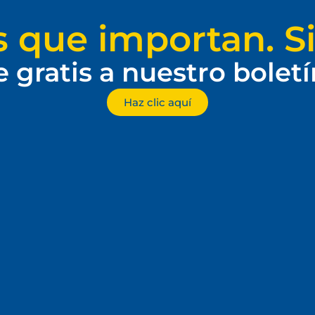
s que importan. Si
e gratis a nuestro bolet
Haz clic aquí