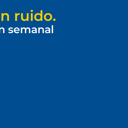
n ruido.
ín semanal