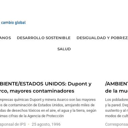
ANOS
DESARROLLO SOSTENIBLE
DESIGUALDAD Y POBREZ
SALUD
BIENTE/ESTADOS UNIDOS: Dupont y
/AMBIENT
rco, mayores contaminadores
de la mu
mpresas químicas Dupont y minera Asarco son las mayores
Los pobladore
es de contaminación de Estados Unidos, arrojando miles de
y la pared. D
das de desechos tóxicos en el aire, el agua y la tierra, según
sustento y al
timas cifras de la Agencia de Protección
modos de cult
sponsal de IPS
25 agosto, 1996
Corresponsa