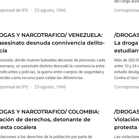
del cargo dura
sponsal de IPS
25 agosto, 1996
Corresponsa
OGAS Y NARCOTRAFICO/ VENEZUELA:
/DROGAS
asesinato desnuda connivencia delito-
La droga
cía
estudian
nezuela, donde mueren baleadas decenas de personas cada
Más de 200.00
 semana, un asesinato distinto desnudó la connivencia entre
entre 10 y 24
raficantes y policías, la guerra entre cuerpos de seguridad y
estudio divul
icidio como recurso para saldar las diferencias.
Contra el Uso 
sponsal de IPS
25 agosto, 1996
Corresponsa
OGAS Y NARCOTRAFICO/ COLOMBIA:
/DROGAS
lación de derechos, detonante de
Violació
testa cocalera
protesta
olaciones a los derechos de la población por parte de
Las violacione