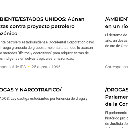
BIENTE/ESTADOS UNIDOS: Aúnan
/AMBIEN
rzas contra proyecto petrolero
en un río
zónico
El derrame de 
año, un desas
ante petrolero estadounidense Occidental Corporation cayó
de oro de Oma
l fuego graneado de grupos ambientalistas, que lo acusan
r metodos "ilícitos y coercitivos" para adquirir tierras de
os indígenas en selvas tropicales amazónicas.
sponsal de IPS
25 agosto, 1996
Corresponsa
OGAS Y NARCOTRAFICO/
/DROGAS
Parlamen
DOS: Ley castiga estudiantes por tenencia de droga y
de la Cor
s
El parlamento
histórico juic
de Justicia Jo