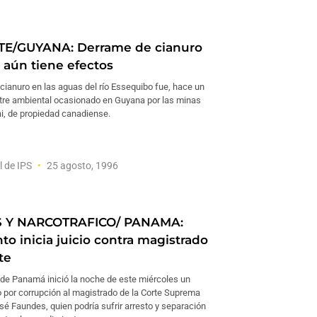
TE/GUYANA: Derrame de cianuro
 aún tiene efectos
cianuro en las aguas del río Essequibo fue, hace un
tre ambiental ocasionado en Guyana por las minas
i, de propiedad canadiense.
l de IPS
25 agosto, 1996
 Y NARCOTRAFICO/ PANAMA:
to inicia juicio contra magistrado
te
 de Panamá inició la noche de este miércoles un
io por corrupción al magistrado de la Corte Suprema
sé Faundes, quien podría sufrir arresto y separación