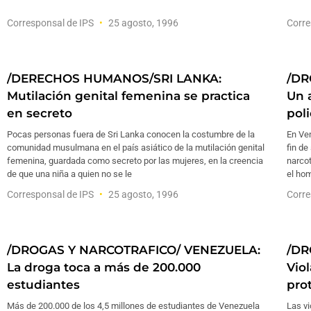
Corresponsal de IPS
25 agosto, 1996
Corre
/DERECHOS HUMANOS/SRI LANKA:
/DR
Mutilación genital femenina se practica
Un 
en secreto
poli
Pocas personas fuera de Sri Lanka conocen la costumbre de la
En Ve
comunidad musulmana en el país asiático de la mutilación genital
fin de
femenina, guardada como secreto por las mujeres, en la creencia
narcot
de que una niña a quien no se le
el hom
Corresponsal de IPS
25 agosto, 1996
Corre
/DROGAS Y NARCOTRAFICO/ VENEZUELA:
/DR
La droga toca a más de 200.000
Vio
estudiantes
pro
Más de 200.000 de los 4,5 millones de estudiantes de Venezuela
Las vi