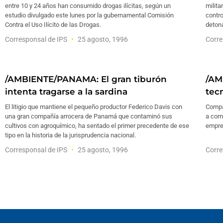
entre 10 y 24 años han consumido drogas ilícitas, según un
milita
estudio divulgado este lunes por la gubernamental Comisión
contro
Contra el Uso Ilícito de las Drogas.
deton
Corresponsal de IPS
25 agosto, 1996
Corre
/AMBIENTE/PANAMA: El gran tiburón
/AM
intenta tragarse a la sardina
tec
El litigio que mantiene el pequeño productor Federico Davis con
Compa
una gran compañía arrocera de Panamá que contaminó sus
a com
cultivos con agroquímico, ha sentado el primer precedente de ese
empre
tipo en la historia de la jurisprudencia nacional.
Corresponsal de IPS
25 agosto, 1996
Corre