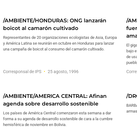
/AMBIENTE/HONDURAS: ONG lanzarán
/AM
boicot al camarón cultivado
fue
ama
Representantes de 20 organizaciones ecologistas de Asia, Europa
y América Latina se reunirán en octubre en Honduras para lanzar
El gig
una campaña de boicot al consumo del camarón cultivado.
bajo e
de usa
puebl
Corresponsal de IPS
25 agosto, 1996
Corre
/AMBIENTE/AMERICA CENTRAL: Afinan
/DR
agenda sobre desarrollo sostenible
BARBA
arma
Los países de América Central comenzaron esta semana a dar
forma a su agenda de desarrollo sostenible de cara a la cumbre
hemisférica de noviembre en Bolivia.