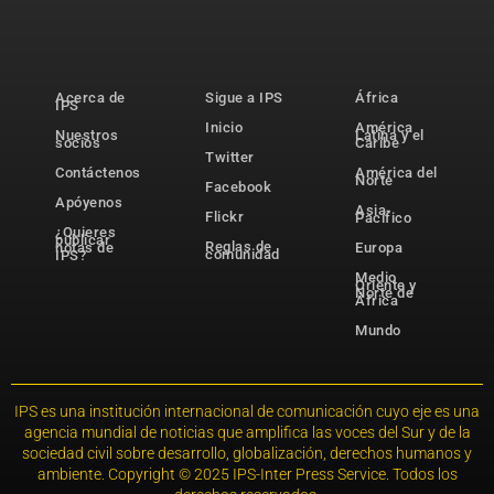
Acerca de
Sigue a IPS
África
IPS
Inicio
América
Nuestros
Latina y el
socios
Caribe
Twitter
Contáctenos
América del
Norte
Facebook
Apóyenos
Asia-
Flickr
Pacífico
¿Quieres
publicar
Reglas de
notas de
Europa
comunidad
IPS?
Medio
Oriente y
Norte de
África
Mundo
IPS es una institución internacional de comunicación cuyo eje es una
agencia mundial de noticias que amplifica las voces del Sur y de la
sociedad civil sobre desarrollo, globalización, derechos humanos y
ambiente. Copyright © 2025 IPS-Inter Press Service. Todos los