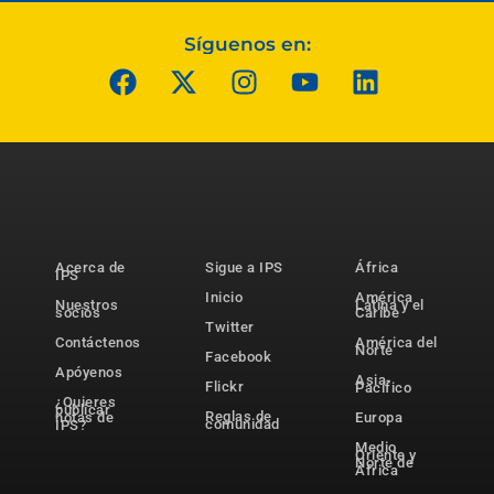
Síguenos en:
Acerca de
Sigue a IPS
África
IPS
Inicio
América
Nuestros
Latina y el
socios
Caribe
Twitter
Contáctenos
América del
Norte
Facebook
Apóyenos
Asia-
Flickr
Pacífico
¿Quieres
publicar
Reglas de
notas de
Europa
comunidad
IPS?
Medio
Oriente y
Norte de
África