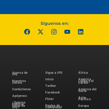
Síguenos en:
Acerca de
Sigue a IPS
África
IPS
Inicio
América
Nuestros
Latina y el
socios
Caribe
Twitter
Contáctenos
América del
Norte
Facebook
Apóyenos
Asia-
Flickr
Pacífico
¿Quieres
publicar
Reglas de
notas de
Europa
comunidad
IPS?