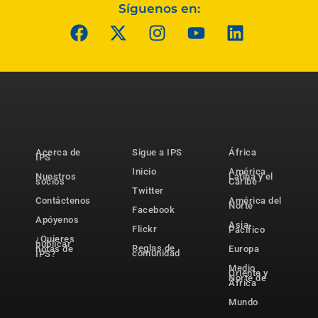
Síguenos en:
Acerca de
Sigue a IPS
África
IPS
Inicio
América
Nuestros
Latina y el
socios
Caribe
Twitter
Contáctenos
América del
Norte
Facebook
Apóyenos
Asia-
Flickr
Pacífico
¿Quieres
publicar
Reglas de
notas de
Europa
comunidad
IPS?
Medio
Oriente y
Norte de
África
Mundo