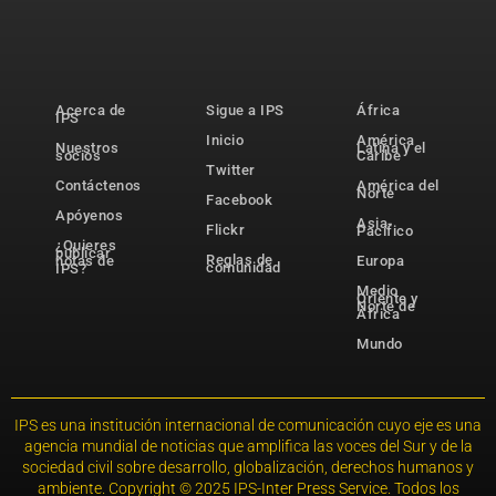
Acerca de
Sigue a IPS
África
IPS
Inicio
América
Nuestros
Latina y el
socios
Caribe
Twitter
Contáctenos
América del
Norte
Facebook
Apóyenos
Asia-
Flickr
Pacífico
¿Quieres
publicar
Reglas de
notas de
Europa
comunidad
IPS?
Medio
Oriente y
Norte de
África
Mundo
IPS es una institución internacional de comunicación cuyo eje es una
agencia mundial de noticias que amplifica las voces del Sur y de la
sociedad civil sobre desarrollo, globalización, derechos humanos y
ambiente. Copyright © 2025 IPS-Inter Press Service. Todos los