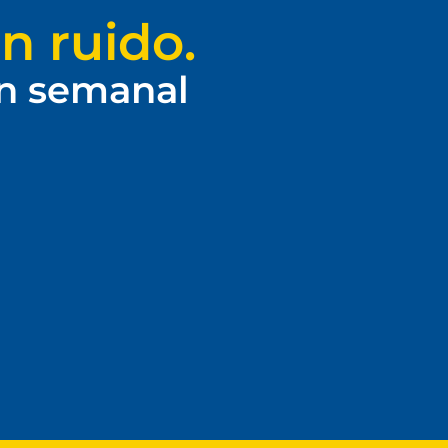
n ruido.
ín semanal