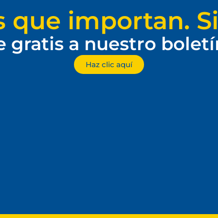
s que importan. Si
e gratis a nuestro bolet
Haz clic aquí