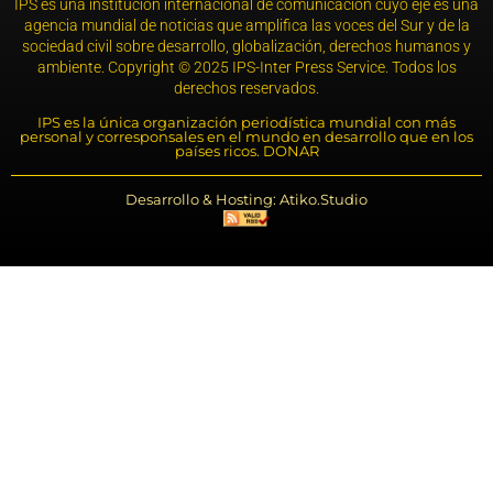
IPS es una institución internacional de comunicación cuyo eje es una
agencia mundial de noticias que amplifica las voces del Sur y de la
sociedad civil sobre desarrollo, globalización, derechos humanos y
ambiente. Copyright © 2025 IPS-Inter Press Service. Todos los
derechos reservados.
IPS es la única organización periodística mundial con más
personal y corresponsales en el mundo en desarrollo que en los
países ricos. DONAR
Desarrollo & Hosting: Atiko.Studio