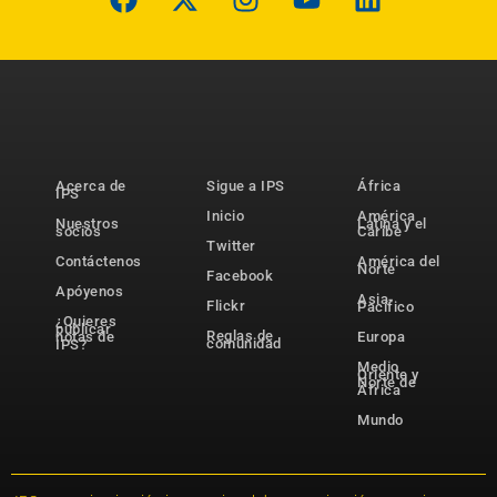
Acerca de
Sigue a IPS
África
IPS
Inicio
América
Nuestros
Latina y el
socios
Caribe
Twitter
Contáctenos
América del
Norte
Facebook
Apóyenos
Asia-
Flickr
Pacífico
¿Quieres
publicar
Reglas de
notas de
Europa
comunidad
IPS?
Medio
Oriente y
Norte de
África
Mundo