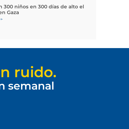
 300 niños en 300 días de alto el
en Gaza
>>
n ruido.
ín semanal