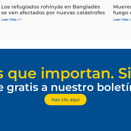
Los refugiados rohinyás en Bangladés
Mueren
se ven afectados por nuevas catástrofes
fuego 
Leer Más >>
Leer Más 
s que importan. Si
e gratis a nuestro bolet
Haz clic aquí