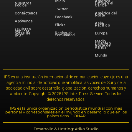
Inicio
América
Nuestros
Latina y el
socios
Caribe
Twitter
Contáctenos
América del
Norte
Facebook
Apóyenos
Asia-
Flickr
Pacífico
¿Quieres
publicar
Reglas de
notas de
Europa
comunidad
IPS?
Medio
Oriente y
Norte de
África
Mundo
IPS es una institución internacional de comunicación cuyo eje es una
agencia mundial de noticias que amplifica las voces del Sur y de la
sociedad civil sobre desarrollo, globalización, derechos humanos y
ambiente. Copyright © 2025 IPS-Inter Press Service. Todos los
derechos reservados.
IPS es la única organización periodística mundial con más
personal y corresponsales en el mundo en desarrollo que en los
países ricos. DONAR
Desarrollo & Hosting: Atiko.Studio