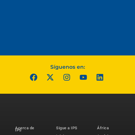
Síguenos en:
Acerca de
Sigue a IPS
África
IPS