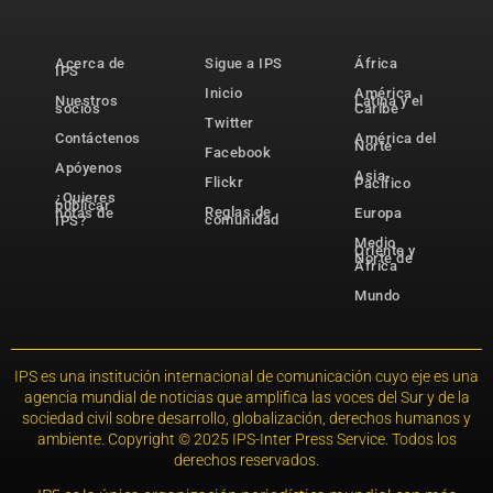
Acerca de
Sigue a IPS
África
IPS
Inicio
América
Nuestros
Latina y el
socios
Caribe
Twitter
Contáctenos
América del
Norte
Facebook
Apóyenos
Asia-
Flickr
Pacífico
¿Quieres
publicar
Reglas de
notas de
Europa
comunidad
IPS?
Medio
Oriente y
Norte de
África
Mundo
IPS es una institución internacional de comunicación cuyo eje es una
agencia mundial de noticias que amplifica las voces del Sur y de la
sociedad civil sobre desarrollo, globalización, derechos humanos y
ambiente. Copyright © 2025 IPS-Inter Press Service. Todos los
derechos reservados.