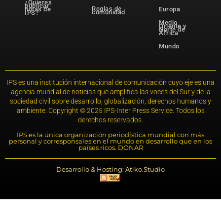
¿Quieres
publicar
Reglas de
notas de
Europa
comunidad
IPS?
Medio
Oriente y
Norte de
África
Mundo
IPS es una institución internacional de comunicación cuyo eje es una
agencia mundial de noticias que amplifica las voces del Sur y de la
sociedad civil sobre desarrollo, globalización, derechos humanos y
ambiente. Copyright © 2025 IPS-Inter Press Service. Todos los
derechos reservados.
IPS es la única organización periodística mundial con más
personal y corresponsales en el mundo en desarrollo que en los
países ricos. DONAR
Desarrollo & Hosting: Atiko.Studio