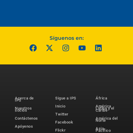
Síguenos en:
Acerca de
Sigue a IPS
África
IPS
Inicio
América
Nuestros
Latina y el
socios
Caribe
Twitter
Contáctenos
América del
Norte
Facebook
Apóyenos
Asia-
Flickr
Pacífico