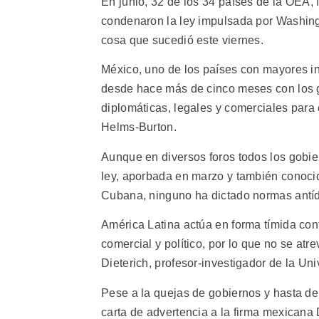
En junio, 32 de los 34 países de la OEA,
condenaron la ley impulsada por Washingt
cosa que sucedió este viernes.
México, uno de los países con mayores i
desde hace más de cinco meses con los g
diplomáticas, legales y comerciales para 
Helms-Burton.
Aunque en diversos foros todos los gobie
ley, aporbada en marzo y también conoci
Cubana, ninguno ha dictado normas antíd
América Latina actúa en forma tímida cont
comercial y político, por lo que no se atr
Dieterich, profesor-investigador de la U
Pese a la quejas de gobiernos y hasta d
carta de advertencia a la firma mexican