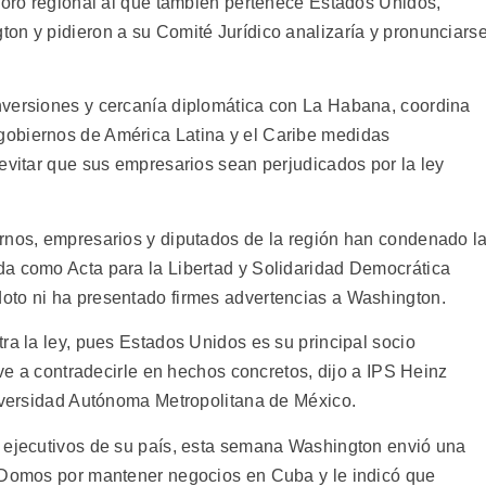
 foro regional al que también pertenece Estados Unidos,
on y pidieron a su Comité Jurídico analizaría y pronunciarse
nversiones y cercanía diplomática con La Habana, coordina
obiernos de América Latina y el Caribe medidas
evitar que sus empresarios sean perjudicados por la ley
rnos, empresarios y diputados de la región han condenado l
da como Acta para la Libertad y Solidaridad Democrática
oto ni ha presentado firmes advertencias a Washington.
ra la ley, pues Estados Unidos es su principal socio
eve a contradecirle en hechos concretos, dijo a IPS Heinz
niversidad Autónoma Metropolitana de México.
e ejecutivos de su país, esta semana Washington envió una
a Domos por mantener negocios en Cuba y le indicó que