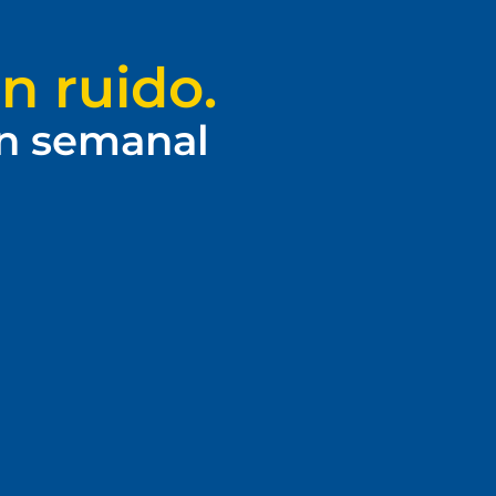
n ruido.
ín semanal