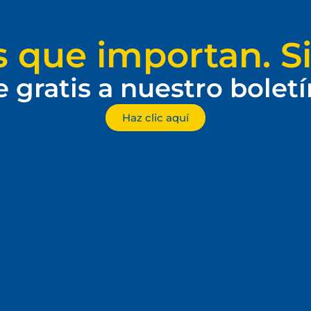
s que importan. Si
e gratis a nuestro bolet
Haz clic aquí