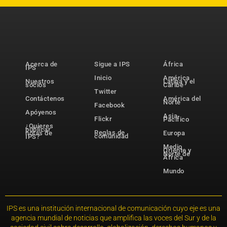
Acerca de
Sigue a IPS
África
IPS
Inicio
América
Nuestros
Latina y el
socios
Caribe
Twitter
Contáctenos
América del
Norte
Facebook
Apóyenos
Asia-
Flickr
Pacífico
¿Quieres
publicar
Reglas de
notas de
Europa
comunidad
IPS?
Medio
Oriente y
Norte de
África
Mundo
IPS es una institución internacional de comunicación cuyo eje es una
agencia mundial de noticias que amplifica las voces del Sur y de la