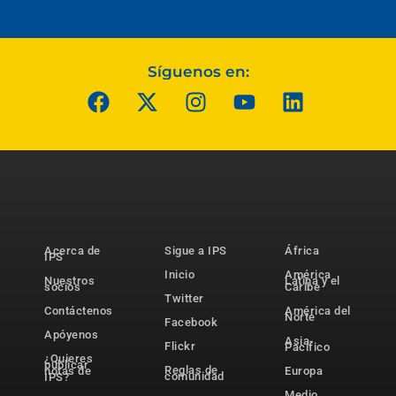
Síguenos en:
Acerca de
Sigue a IPS
África
IPS
Inicio
América
Nuestros
Latina y el
socios
Caribe
Twitter
Contáctenos
América del
Norte
Facebook
Apóyenos
Asia-
Flickr
Pacífico
¿Quieres
publicar
Reglas de
notas de
Europa
comunidad
IPS?
Medio