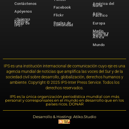
Contáctenos
América del
Norte
Facebook
Apóyenos
Asia-
Flickr
Pacífico
¿Quieres
publicar
Reglas de
notas de
Europa
comunidad
IPS?
Medio
Oriente y
Norte de
África
Mundo
IPS es una institución internacional de comunicación cuyo eje es una
agencia mundial de noticias que amplifica las voces del Sur y de la
sociedad civil sobre desarrollo, globalización, derechos humanos y
ambiente. Copyright © 2025 IPS-Inter Press Service. Todos los
derechos reservados.
IPS es la única organización periodística mundial con más
personal y corresponsales en el mundo en desarrollo que en los
países ricos. DONAR
Desarrollo & Hosting: Atiko.Studio