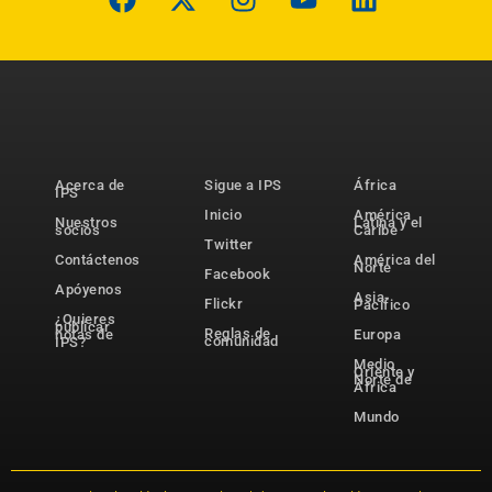
Acerca de
Sigue a IPS
África
IPS
Inicio
América
Nuestros
Latina y el
socios
Caribe
Twitter
Contáctenos
América del
Norte
Facebook
Apóyenos
Asia-
Flickr
Pacífico
¿Quieres
publicar
Reglas de
notas de
Europa
comunidad
IPS?
Medio
Oriente y
Norte de
África
Mundo