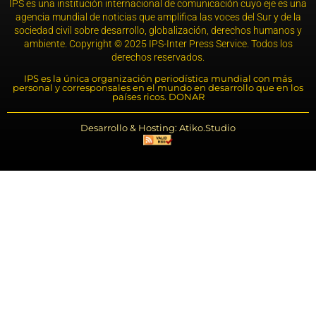
IPS es una institución internacional de comunicación cuyo eje es una
agencia mundial de noticias que amplifica las voces del Sur y de la
sociedad civil sobre desarrollo, globalización, derechos humanos y
ambiente. Copyright © 2025 IPS-Inter Press Service. Todos los
derechos reservados.
IPS es la única organización periodística mundial con más
personal y corresponsales en el mundo en desarrollo que en los
países ricos. DONAR
Desarrollo & Hosting: Atiko.Studio