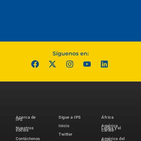
Síguenos en:
Acerca de
Sigue a IPS
África
IPS
Inicio
América
Nuestros
Latina y el
socios
Caribe
Twitter
Contáctenos
América del
Norte