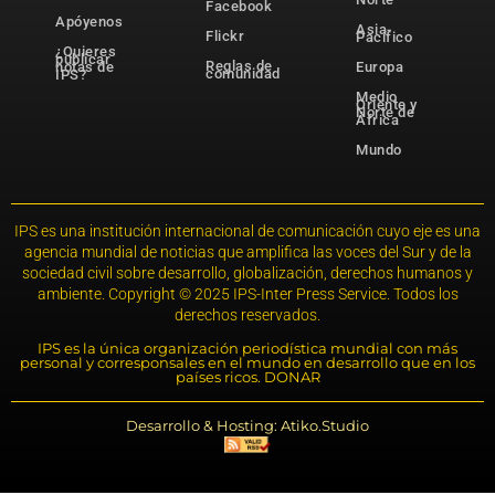
Facebook
Apóyenos
Asia-
Flickr
Pacífico
¿Quieres
publicar
Reglas de
notas de
Europa
comunidad
IPS?
Medio
Oriente y
Norte de
África
Mundo
IPS es una institución internacional de comunicación cuyo eje es una
agencia mundial de noticias que amplifica las voces del Sur y de la
sociedad civil sobre desarrollo, globalización, derechos humanos y
ambiente. Copyright © 2025 IPS-Inter Press Service. Todos los
derechos reservados.
IPS es la única organización periodística mundial con más
personal y corresponsales en el mundo en desarrollo que en los
países ricos. DONAR
Desarrollo & Hosting: Atiko.Studio