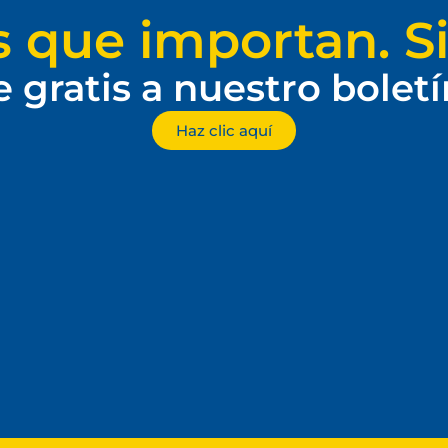
s que importan. Si
e gratis a nuestro bolet
Haz clic aquí