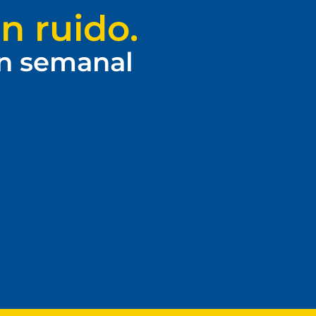
n ruido.
ín semanal