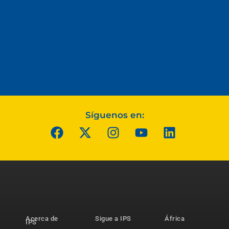
Síguenos en:
Acerca de
Sigue a IPS
África
IPS