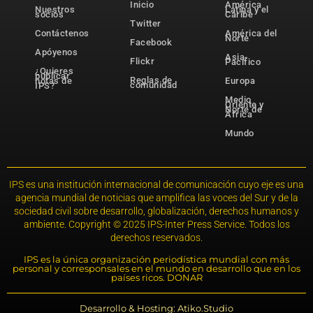
Inicio
América
Nuestros
Latina y el
socios
Caribe
Twitter
Contáctenos
América del
Norte
Facebook
Apóyenos
Asia-
Flickr
Pacífico
¿Quieres
publicar
Reglas de
notas de
Europa
comunidad
IPS?
Medio
Oriente y
Norte de
África
Mundo
IPS es una institución internacional de comunicación cuyo eje es una
agencia mundial de noticias que amplifica las voces del Sur y de la
sociedad civil sobre desarrollo, globalización, derechos humanos y
ambiente. Copyright © 2025 IPS-Inter Press Service. Todos los
derechos reservados.
IPS es la única organización periodística mundial con más
personal y corresponsales en el mundo en desarrollo que en los
países ricos. DONAR
Desarrollo & Hosting: Atiko.Studio