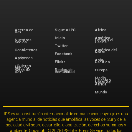
Acerca de
Sigue a IPS
África
IPS
Inicio
América
Nuestros
Latina y el
socios
Caribe
Twitter
Contáctenos
América del
Norte
Facebook
Apóyenos
Asia-
Flickr
Pacífico
¿Quieres
publicar
Reglas de
notas de
Europa
comunidad
IPS?
Medio
Oriente y
Norte de
África
Mundo
IPS es una institución internacional de comunicación cuyo eje es una
agencia mundial de noticias que amplifica las voces del Sur y de la
sociedad civil sobre desarrollo, globalización, derechos humanos y
ambiente. Copyright © 2025 IPS-Inter Press Service. Todos los