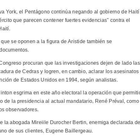
va York, el Pentágono continúa negando al gobierno de Haití
cito que parecen contener fuertes evidencias" contra el
aití.
 que se oponen a la figura de Aristide también se
s documentos.
ongreso procuran que las investigaciones dejen de lado la
tadura de Cedras y logren, en cambio, aclarar los asesinatos
ención de Estados Unidos en 1994, según analistas.
linton esgrima en este año electoral la operación que permiti
paso de la presidencia al actual mandatario, René Préval, como
 los observadores.
e la abogada Mireiile Durocher Bertin, enemiga declarada d
 uno de sus clientes, Eugene Baillergeau.