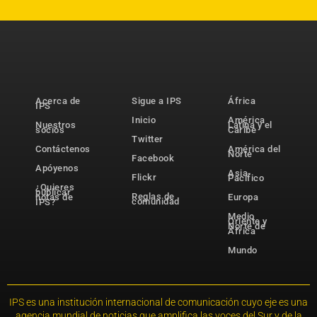
Acerca de
Sigue a IPS
África
IPS
Inicio
América
Nuestros
Latina y el
socios
Caribe
Twitter
Contáctenos
América del
Norte
Facebook
Apóyenos
Asia-
Flickr
Pacífico
¿Quieres
publicar
Reglas de
notas de
Europa
comunidad
IPS?
Medio
Oriente y
Norte de
África
Mundo
IPS es una institución internacional de comunicación cuyo eje es una
agencia mundial de noticias que amplifica las voces del Sur y de la