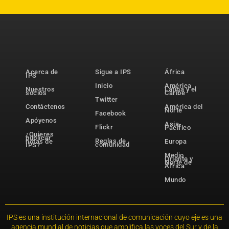
Acerca de
Sigue a IPS
África
IPS
Inicio
América
Nuestros
Latina y el
socios
Caribe
Twitter
Contáctenos
América del
Norte
Facebook
Apóyenos
Asia-
Flickr
Pacífico
¿Quieres
publicar
Reglas de
notas de
Europa
comunidad
IPS?
Medio
Oriente y
Norte de
África
Mundo
IPS es una institución internacional de comunicación cuyo eje es una
agencia mundial de noticias que amplifica las voces del Sur y de la